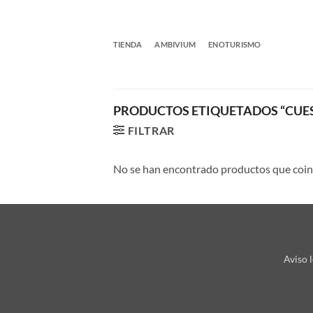
Saltar
al
contenido
TIENDA
AMBIVIUM
ENOTURISMO
PRODUCTOS ETIQUETADOS “CUEST
FILTRAR
No se han encontrado productos que coinc
Aviso l