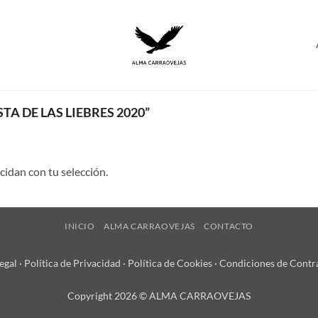
A DE LAS LIEBRES 2020”
idan con tu selección.
INICIO
ALMA CARRAOVEJAS
CONTACTO
egal
·
Política de Privacidad
·
Política de Cookies
·
Condiciones de Contr
Copyright 2026 © ALMA CARRAOVEJAS