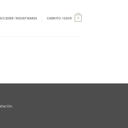
ACCEDER / REGISTRARSE
CARRITO /
0,00
€
0
atación