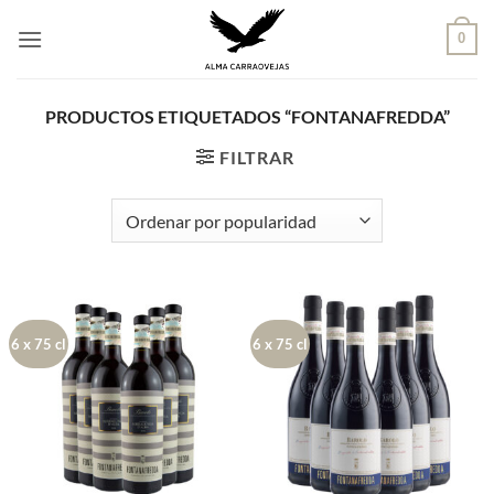
Saltar
al
0
contenido
PRODUCTOS ETIQUETADOS “FONTANAFREDDA”
FILTRAR
6 x 75 cl
6 x 75 cl