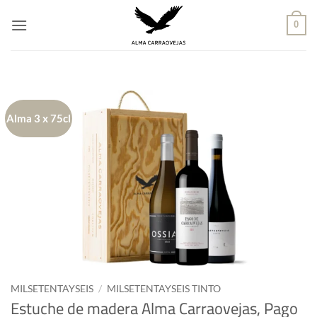
Saltar
al
0
contenido
Alma 3 x 75cl
MILSETENTAYSEIS
/
MILSETENTAYSEIS TINTO
Estuche de madera Alma Carraovejas, Pago