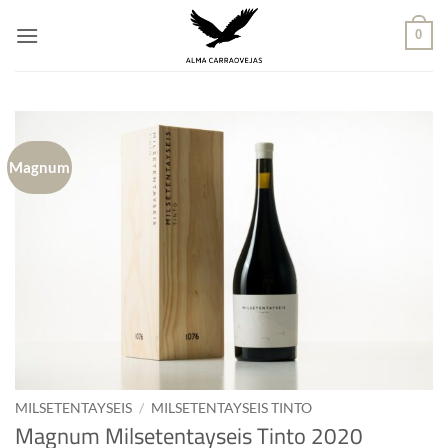
Saltar
al
0
contenido
Magnum
MILSETENTAYSEIS
/
MILSETENTAYSEIS TINTO
Magnum Milsetentayseis Tinto 2020