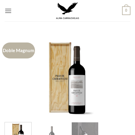
Saltar
al
0
contenido
Doble Magnum