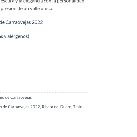
frescura y la elegancia con la personalidad
xpresión de un valle único.
 de Carraovejas 2022
as y alérgenos)
go de Carraovejas
o de Carraovejas 2022
,
Ribera del Duero
,
Tinto