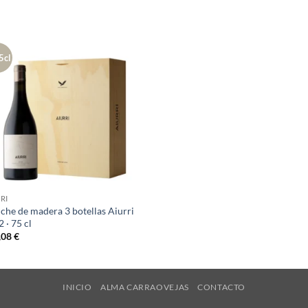
5cl
RI
che de madera 3 botellas Aiurri
 · 75 cl
,08
€
INICIO
ALMA CARRAOVEJAS
CONTACTO