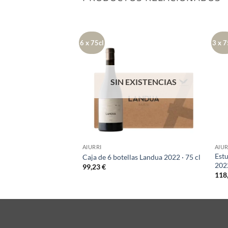
6 x 75cl
3 x 7
SIN EXISTENCIAS
AIURRI
AIUR
Estu
Caja de 6 botellas Landua 2022 · 75 cl
2022
99,23
€
118